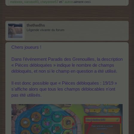
meloeee
,
varoise83
,
cheyenne57
et
7 autres
aiment ceci.
thethedhs
Légende vivante du forum
Chers joueurs !
Dans l'événement Paradis des Grenouilles, la description
« Pièces débloquées » indique le nombre de champs
débloqués, et non si le champ en question a été utilisé.
Il est donc possible que « Pièces débloquées : 19/19 »
s'affiche alors que tous les champs déblocables n'ont
pas été utilisés.