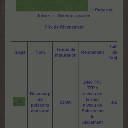
..::
Pattes et
loisirs
::..
Détente assurée
Prix de l'événement
Taille
Temps
de
N
Image
Nom
Rendement
de
maturation
r
l'objet
2440 TP /
TTP x
Beaucoup
niveau de
de
ferme /
23h00
1x2
poissons
niveau de
dans une
Baha selon
le
placement