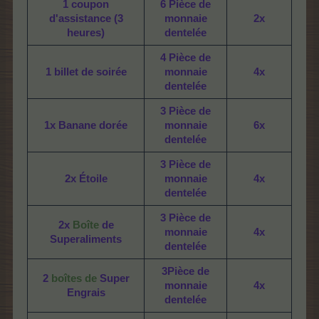
1 coupon
6 Pièce de
d'assistance (3
monnaie
2x
heures)
dentelée
4 Pièce de
1 billet de soirée
monnaie
4x
dentelée
3 Pièce de
1x Banane dorée
monnaie
6x
dentelée
3 Pièce de
2x Étoile
monnaie
4x
dentelée
3 Pièce de
2x
Boîte
de
monnaie
4x
Superaliments
dentelée
3Pièce de
2
boîtes de
Super
monnaie
4x
Engrais
dentelée