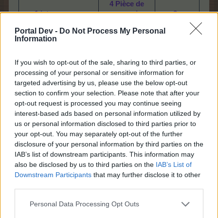
4 Pièce de
1 jeton orange
monnaie
2x
dentelée
Portal Dev -
Do Not Process My Personal
Information
10 Pièce de
1 jeton rouge
monnaie
1x
dentelée
If you wish to opt-out of the sale, sharing to third parties, or
processing of your personal or sensitive information for
4 Pièce de
targeted advertising by us, please use the below opt-out
20x Colle adhésive
monnaie
2x
section to confirm your selection. Please note that after your
dentelée
opt-out request is processed you may continue seeing
interest-based ads based on personal information utilized by
10 Pièce de
1x Pièce de Chance
monnaie
us or personal information disclosed to third parties prior to
1x
dentelée x
your opt-out. You may separately opt-out of the further
disclosure of your personal information by third parties on the
6 Pièce de
IAB’s list of downstream participants. This information may
1x
Gamme « King
monnaie
2x
also be disclosed by us to third parties on the
IAB’s List of
Peak
»
dentelée
Downstream Participants
that may further disclose it to other
third parties.
3 Pièce de
1x
Magnifique arbre
monnaie
4x
« Nadia
»
Personal Data Processing Opt Outs
dentelée