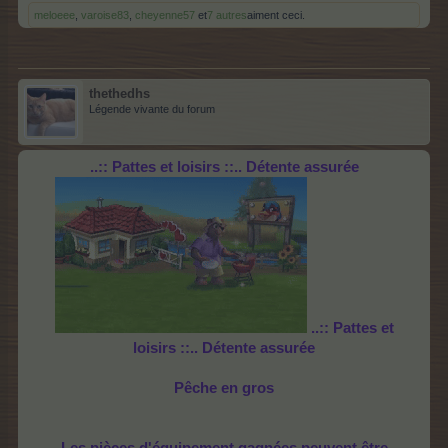
meloeee
,
varoise83
,
cheyenne57
et
7 autres
aiment ceci.
thethedhs
Légende vivante du forum
..::
Pattes et loisirs
::..
Détente assurée
..::
Pattes et
loisirs
::..
Détente assurée
Pêche
en gros