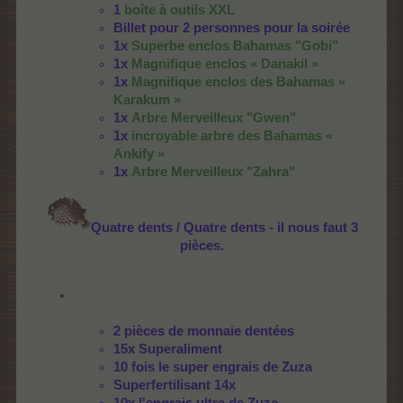
1
boîte à outils XXL
Billet pour 2 personnes pour la soirée
1x
Superbe enclos Bahamas "Gobi"
1x
Magnifique enclos « Danakil »
1x
Magnifique enclos des Bahamas «
Karakum »
1x
Arbre Merveilleux "Gwen"
1x
incroyable arbre des Bahamas «
Ankify »
1x
Arbre Merveilleux "Zahra"
Quatre dents / Quatre dents - il nous faut 3
pièces.
2 pièces de monnaie dentées
15x Superaliment
10 fois le super engrais de Zuza
Superfertilisant 14x
10x l'engrais ultra de Zuza