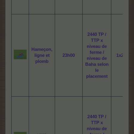
2440 TP /
TTP x
niveau de
Hameçon,
ferme /
ligne et
23h00
1x2
niveau de
plomb
Baha selon
le
placement
2440 TP /
TTP x
niveau de