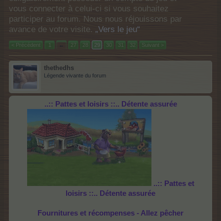
vous connecter à celui-ci si vous souhaitez
participer au forum. Nous nous réjouissons par
avance de votre visite.
„Vers le jeu“
< Précédent
1
←
27
28
29
30
31
32
Suivant >
thethedhs
Légende vivante du forum
..::
Pattes et loisirs
::..
Détente assurée
..::
Pattes et
loisirs
::..
Détente assurée
Fournitures et récompenses -
Allez
pêcher