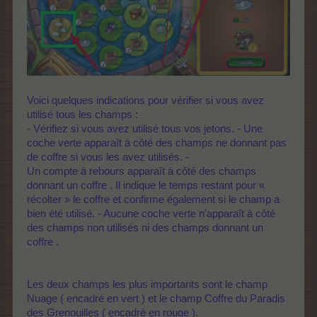
Voici quelques indications pour vérifier si vous avez
utilisé tous les champs :
- Vérifiez si vous avez utilisé tous vos jetons. - Une
coche verte apparaît à côté des champs ne donnant pas
de coffre si vous les avez utilisés. -
Un compte à rebours apparaît à côté des champs
donnant un coffre . Il indique le temps restant pour «
récolter » le coffre et confirme également si le champ a
bien été utilisé. - Aucune coche verte n'apparaît à côté
des champs non utilisés ni des champs donnant un
coffre .
Les deux champs les plus importants sont le champ
Nuage ( encadré en vert ) et le champ Coffre du Paradis
des Grenouilles ( encadré en rouge ). ​