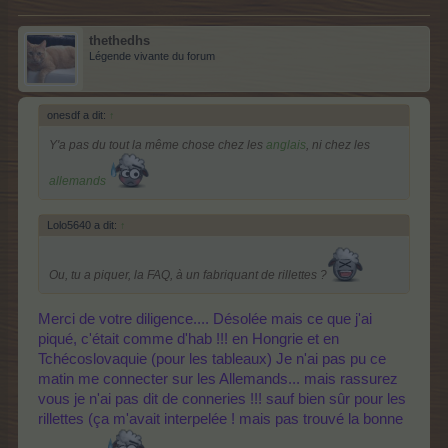
thethedhs
Légende vivante du forum
onesdf a dit:
↑
Y'a pas du tout la même chose chez les
anglais
, ni chez les
allemands
Lolo5640 a dit:
↑
Ou, tu a piquer, la FAQ, à un fabriquant de rillettes ?
Merci de votre diligence....
Désolée mais ce que j'ai
piqué, c'était comme d'hab !!! en Hongrie et en
Tchécoslovaquie (pour les tableaux) Je n'ai pas pu ce
matin me connecter sur les Allemands... mais rassurez
vous je n'ai pas dit de conneries !!! sauf bien sûr pour les
rillettes (ça m'avait interpelée ! mais pas trouvé la bonne