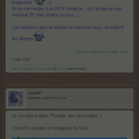
traduction
...)
Ai du me rendre à un RDV médical... et v'là que je suis
revenue !!!! Vais refaire un tour.....
Les tableaux que j'ai donné ne sont pas faux...Ai enlevé
les rillettes
Dernière modification:
8 juillet 2026
8 juillet 2026
gigi029
,
meloeee
,
varoise83
et
4 autres
aiment ceci.
onesdf
Légende vivante du forum
Je l'ai déjà la ligne "Paradis des grenouilles" !
Z'ont dû s'planter en rédigeant la FAQ