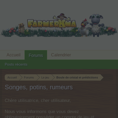
Accueil
Calendrier
Forums
Posts récents
Accueil
Forums
Le jeu
Boule de cristal et prédictions
Songes, potins, rumeurs
Chère utilisatrice, cher utilisateur,
Nous vous informons que vous devez
obligatoirement posséder un compte de jeu et