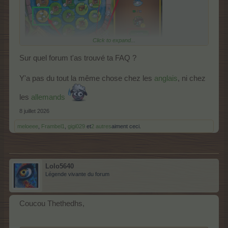
Click to expand...
Sur quel forum t'as trouvé ta FAQ ?
Y'a pas du tout la même chose chez les
anglais
, ni chez
les
allemands
8 juillet 2026
meloeee
,
Frambel1
,
gigi029
et
2 autres
aiment ceci.
Lolo5640
Légende vivante du forum
Coucou Thethedhs,