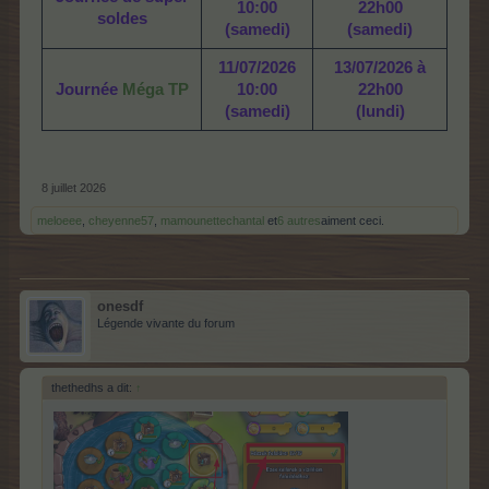
10:00
22h00
soldes
(samedi)
(samedi)
11/07/2026
13/07/2026 à
Journée
Méga TP
10:00
22h00
(samedi)
(lundi)
8 juillet 2026
meloeee
,
cheyenne57
,
mamounettechantal
et
6 autres
aiment ceci.
onesdf
Légende vivante du forum
thethedhs a dit:
↑