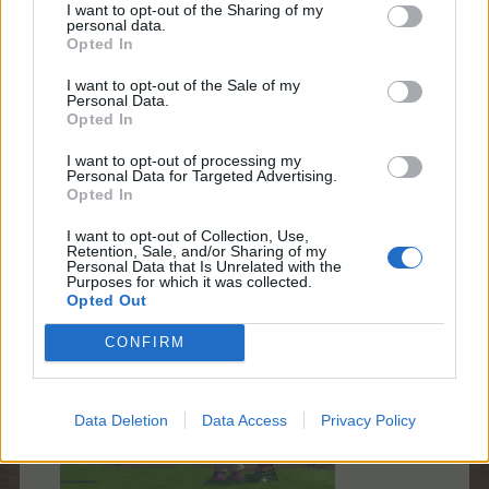
I want to opt-out of the Sharing of my
1x
Magnifique arbre
3 Pièce de
personal data.
des Bahamas
monnaie
4x
Opted In
"Mayotte
"
dentelée
I want to opt-out of the Sale of my
Personal Data.
Opted In
8 juillet 2026
I want to opt-out of processing my
Personal Data for Targeted Advertising.
la-nina
,
meloeee
,
varoise83
et
6 autres
aiment ceci.
Opted In
I want to opt-out of Collection, Use,
Retention, Sale, and/or Sharing of my
Personal Data that Is Unrelated with the
thethedhs
Purposes for which it was collected.
Légende vivante du forum
Opted Out
CONFIRM
..::
Pattes et loisirs
::..
Détente assurée
Data Deletion
Data Access
Privacy Policy