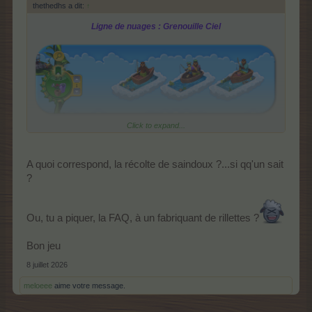
thethedhs a dit:
↑
Ligne de nuages :
Grenouille Ciel
Click to expand...
Heure de fermeture : 28h00
Catégorie : Rangées d'objets
A quoi correspond, la récolte de saindoux ?...si qq'un sait
Récompense:
?
Niveau de la ferme x 5000 XP
Niveau Baha x 2500 XP
1x Caisse d'équipement VIII
la récolte de
Gain accru de TP/TTP lors de
Ou, tu a piquer, la FAQ, à un fabriquant de rillettes ?
saindoux
. Bonus : 300 %. Validité : 04:00
Bon jeu
Ligne nuage thématique : décos spécifiques :
(Beaucoup de poissons dans un petit bateau, Hameçon,
8 juillet 2026
ligne et plomb, Délicieux vers).
meloeee
aime votre message.