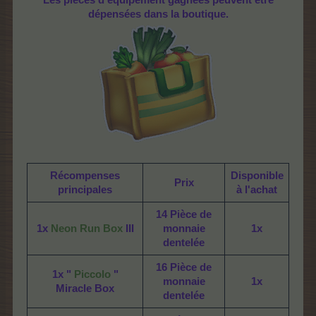
Les pièces d'équipement gagnées peuvent être
dépensées dans la boutique.
Récompenses
Disponible
Prix
principales
à l'achat
14 Pièce de
1x
Neon Run Box
III
monnaie
1x
dentelée
16 Pièce de
1x "
Piccolo
"
monnaie
1x
Miracle Box
dentelée