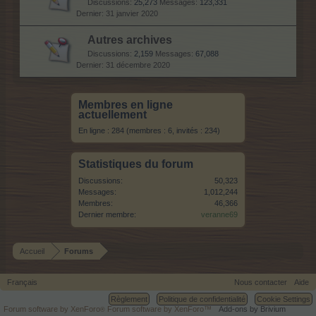
Discussions:
25,273
Messages:
123,331
31 janvier 2020
Autres archives
Discussions:
2,159
Messages:
67,088
31 décembre 2020
Membres en ligne
actuellement
En ligne : 284 (membres : 6, invités : 234)
Statistiques du forum
Discussions:
50,323
Messages:
1,012,244
Membres:
46,366
Dernier membre:
veranne69
Accueil
Forums
Français
Nous contacter
Aide
Règlement
Politique de confidentialité
Cookie Settings
Forum software by XenForo
Forum software by XenForo™
Add-ons by Brivium
®