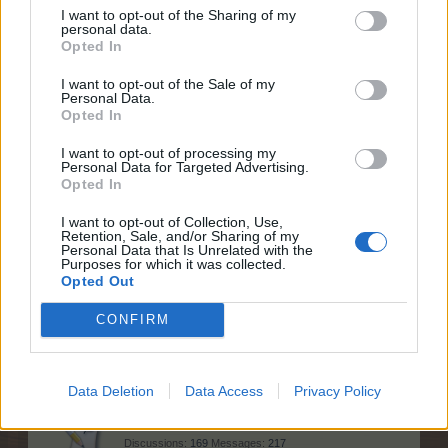
30 juillet 2026
I want to opt-out of the Sharing of my
personal data.
Opted In
Le jeu
I want to opt-out of the Sale of my
Personal Data.
Opted In
Chercher des amis
I want to opt-out of processing my
Discussions:
24
Messages:
4,348
Personal Data for Targeted Advertising.
Hier à 02:28
Opted In
S'amuser sur le forum
I want to opt-out of Collection, Use,
Discussions:
54
Messages:
281,983
Retention, Sale, and/or Sharing of my
17 juillet 2026
Personal Data that Is Unrelated with the
Purposes for which it was collected.
Éloges et critiques
Opted Out
Discussions:
1,131
Messages:
10,700
il y a 22 minutes
CONFIRM
Discussion sur le jeu
Discussions:
1,345
Messages:
85,240
25 juillet 2026
Data Deletion
Data Access
Privacy Policy
Salle d’attente de la boîte à idées
Discussions:
169
Messages:
217