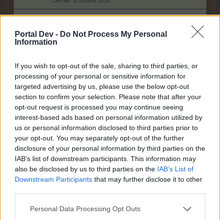
8 octobre 2025
FAQ technique
Discussions:
29
Messages:
43
Portal Dev -
Do Not Process My Personal
12 décembre 2020
Information
FAQ du paiement
Discussions:
2
Messages:
2
If you wish to opt-out of the sale, sharing to third parties, or
6 décembre 2013
processing of your personal or sensitive information for
targeted advertising by us, please use the below opt-out
section to confirm your selection. Please note that after your
Aide
opt-out request is processed you may continue seeing
interest-based ads based on personal information utilized by
us or personal information disclosed to third parties prior to
Questions générales
your opt-out. You may separately opt-out of the further
Discussions:
5,485
Messages:
26,699
disclosure of your personal information by third parties on the
Hier à 13:00
IAB’s list of downstream participants. This information may
also be disclosed by us to third parties on the
IAB’s List of
Questions techniques
Downstream Participants
that may further disclose it to other
Discussions:
5,688
Messages:
32,385
Hier à 19:35
third parties.
Aide pour les débutants
Personal Data Processing Opt Outs
Discussions:
500
Messages:
2,247