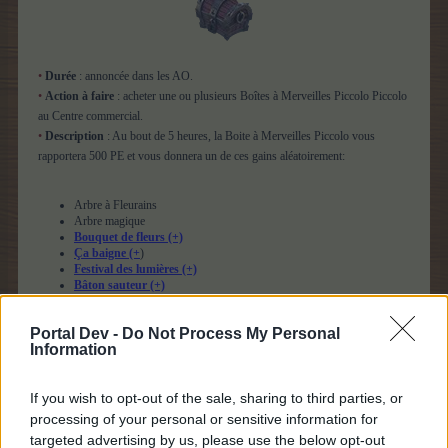
•
Durée
: annoncée dans les AO.
•
Action à faire
: acheter une ou plusieurs Boîtes à Merveilles Piccolo Piccolo
au Centre commercial.
•
Description
: Au bout de 5 heures, la Boite à Merveilles Piccolo vous
rapportera 500 PE et vous donnera un de ces gains aléatoirement:
Arbre à Fleurains
Arbre magique
Bouquet de fleurs (+)
Ça baigne (+
)
Festival des lumières (+)
Bâton sauteur (+)
Danse des feuilles (+)
Sources chaudes des fées (+)
Portal Dev -
Do Not Process My Personal
Copain ours (+)
Information
Chasse au trésor éternelle (+)
Cadeau de Jack (+)
Bouton d'or (+)
If you wish to opt-out of the sale, sharing to third parties, or
Art fleuri en spray (+)
Tape asticot (+)
processing of your personal or sensitive information for
Génie multi-tâche (+)
targeted advertising by us, please use the below opt-out
L'élève Ingrid (+)