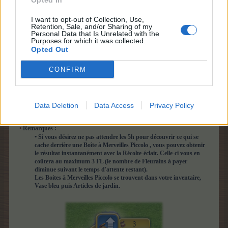
Opted In
I want to opt-out of Collection, Use,
Retention, Sale, and/or Sharing of my
Personal Data that Is Unrelated with the
Purposes for which it was collected.
Opted Out
CONFIRM
Durée avant la récolte : 5h
Rapporte 500 PE et un gain aléatoire
Taille : 2 x 2
Ne se pose pas sur l'aire de jeu ni le manoir hanté.
Data Deletion
Data Access
Privacy Policy
•
Remarques :
• Si vous désirez ne pas attendre les 5h pour découvrir ce qui se
cache derrière une Boîte à Merveilles Piccolo , vous pouvez obtenir
le résultat instantanément avec la Récolte-éclair. Celle-ci vous en
coûtera au maximum 3 FL (le nombre de Fleurains à payer
diminue suivant le temps d'attente restant).
Les Boites à Merveilles Piccolo se trouvent dans votre inventaire,
Vase bleu puis Articles de jardin.​