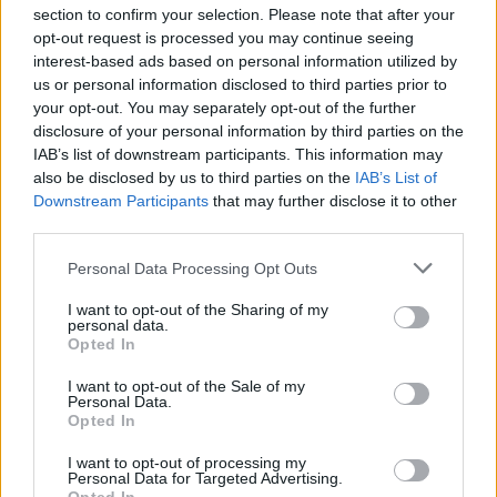
section to confirm your selection. Please note that after your
Le chapeau magique (+)
Mélodie florale (+)
opt-out request is processed you may continue seeing
Ombrelle à pois
interest-based ads based on personal information utilized by
Piège à hamster
us or personal information disclosed to third parties prior to
Trésor du mort-vivant
your opt-out. You may separately opt-out of the further
disclosure of your personal information by third parties on the
Il existe 6 Packs de Boites à Merveilles Piccolo.
IAB’s list of downstream participants. This information may
Vous ne pouvez acheter les Packs qu'une fois par compte.
also be disclosed by us to third parties on the
IAB’s List of
La
Boite à Merveilles Piccolo - 60 FL
(Voir détail ci-dessus)
Downstream Participants
that may further disclose it to other
La
Boite à Merveilles Piccolo S - 170 FL
donne
3 Boites à Merveilles
third parties.
Piccolo
La
Boite à Merveilles Piccolo M - 330 FL
donne
6 Boites à Merveilles
Personal Data Processing Opt Outs
Piccolo
La
Boite à Merveilles Piccolo L - 540 FL
donne
10 Boites à Merveilles
I want to opt-out of the Sharing of my
Piccolo
personal data.
La
Boite à Merveilles Piccolo XL - 685 FL
donne
13 Boites à Merveilles
Opted In
Piccolo
I want to opt-out of the Sale of my
La
Boite à Merveilles Piccolo XXL - 865 FL
donne
17 Boites à Merveilles
Personal Data.
Piccolo
Opted In
I want to opt-out of processing my
Boîte à Merveilles Piccolo
Personal Data for Targeted Advertising.