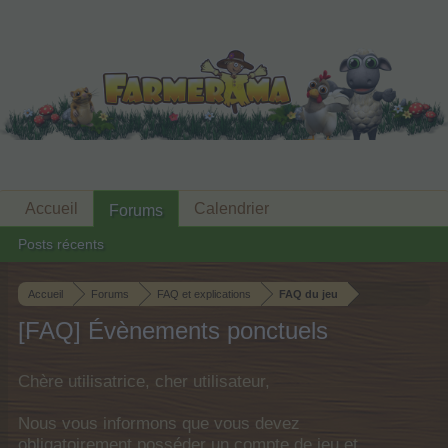
Accueil
Calendrier
Forums
Posts récents
Accueil
Forums
FAQ et explications
FAQ du jeu
[FAQ] Évènements ponctuels
Chère utilisatrice, cher utilisateur,
Nous vous informons que vous devez
obligatoirement posséder un compte de jeu et