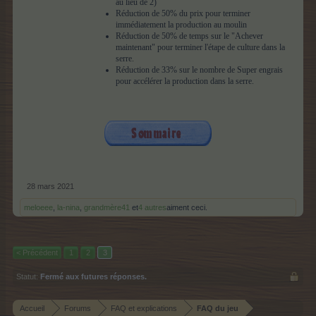
au lieu de 2)
Réduction de 50% du prix pour terminer
immédiatement la production au moulin
Réduction de 50% de temps sur le "Achever
maintenant" pour terminer l'étape de culture dans la
serre.
Réduction de 33% sur le nombre de Super engrais
pour accélérer la production dans la serre.
28 mars 2021
meloeee
,
la-nina
,
grandmère41
et
4 autres
aiment ceci.
< Précédent
1
2
3
Statut:
Fermé aux futures réponses.
Accueil
Forums
FAQ et explications
FAQ du jeu