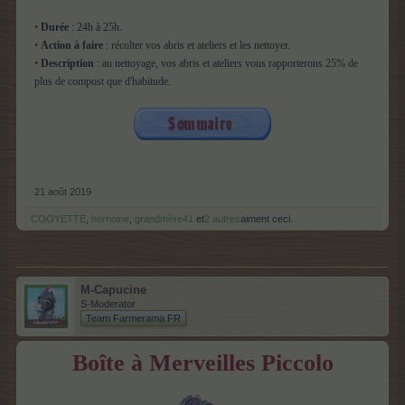
•
Durée
: 24h à 25h.
•
Action à faire
: récolter vos abris et ateliers et les nettoyer.
•
Description
: au nettoyage, vos abris et ateliers vous rapporterons 25% de
plus de compost que d'habitude.
21 août 2019
COOYETTE
,
hernoine
,
grandmère41
et
2 autres
aiment ceci.
M-Capucine
S-Moderator
Team Farmerama FR
Boîte à Merveilles Piccolo