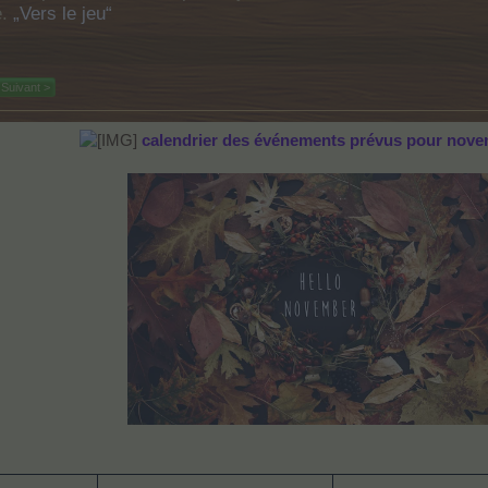
e.
„Vers le jeu“
Suivant >
calendrier des événements prévus pour nove