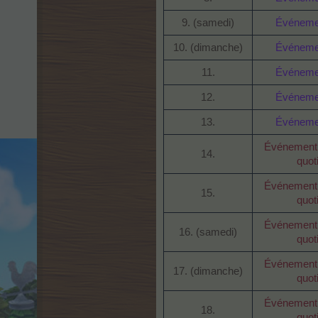
9. (samedi)
Événemen
10. (dimanche)
Événemen
11.
Événemen
12.
Événemen
13.
Événemen
Événement 
14.
quot
Événement 
15.
quot
Événement 
16. (samedi)
quot
Événement 
17. (dimanche)
quot
Événement 
18.
quot