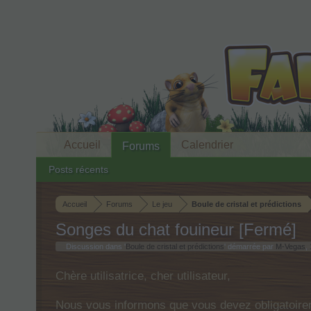
Accueil
Calendrier
Forums
Posts récents
Accueil
Forums
Le jeu
Boule de cristal et prédictions
Songes du chat fouineur [Fermé]
Discussion dans '
Boule de cristal et prédictions
' démarrée par
M-Vegas
,
Chère utilisatrice, cher utilisateur,
Nous vous informons que vous devez obligatoirem