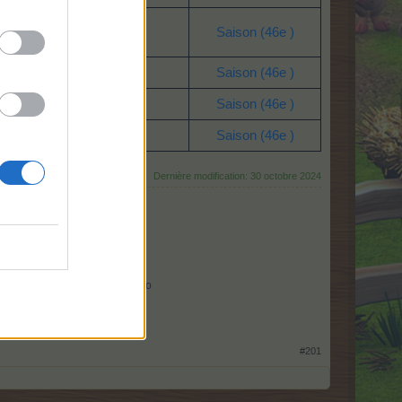
Tri des leads
Saison (46e )
Tri des leads
Saison (46e )
-
Saison (46e )
-
Saison (46e )
Dernière modification:
30 octobre 2024
atégorie animaux
825023
Btes à merveilles Piccolo
#201