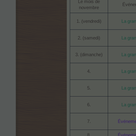
Le mois de
Événe
novembre
1. (vendredi)
La gran
2. (samedi)
La gran
3. (dimanche)
La gran
4.
La gran
5.
La gran
6.
La gran
7.
Événemen
8.
Événemen