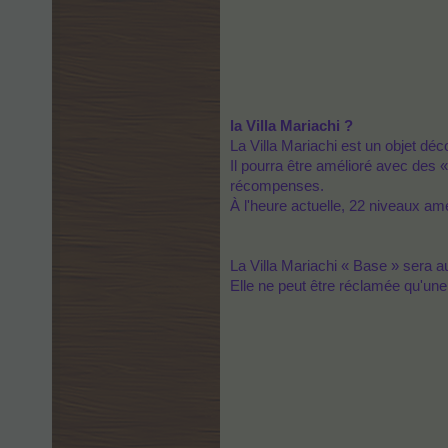
la Villa Mariachi ?
La Villa Mariachi est un objet déc
Il pourra être amélioré avec des «
récompenses.
À l'heure actuelle, 22 niveaux am
La Villa Mariachi « Base » sera a
Elle ne peut être réclamée qu'un