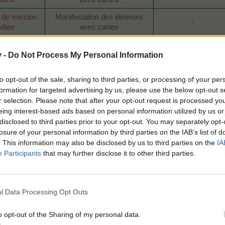
de mission
Manifestation des éleveurs
-
idien
avec cartes
de mission
-
-
v -
Do Not Process My Personal Information
idien
 d'amitié
Fête des vendanges 2024
-
to opt-out of the sale, sharing to third parties, or processing of your per
tique)
formation for targeted advertising by us, please use the below opt-out s
 d'amitié
Arbre secret et
r selection. Please note that after your opt-out request is processed y
Fête des vendanges 2024
tique)
Faexpressz
eing interest-based ads based on personal information utilized by us or
disclosed to third parties prior to your opt-out. You may separately opt-
 d'amitié
Arbre secret et
losure of your personal information by third parties on the IAB’s list of
Fête des vendanges 2024
tique)
Faexpressz
. This information may also be disclosed by us to third parties on the
IA
Participants
that may further disclose it to other third parties.
 d'amitié
Arbre secret et
Fête des vendanges 2024
tique)
Faexpressz
 d'amitié
Arbre secret et
Fête des vendanges 2024
l Data Processing Opt Outs
tique)
Faexpressz
 d'amitié
o opt-out of the Sharing of my personal data.
Fête des vendanges 2024
-
tique)