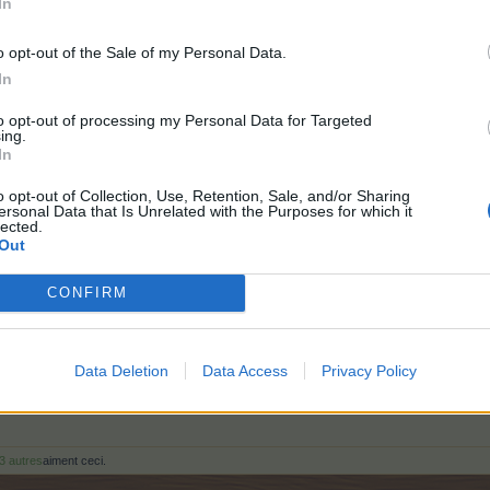
In
 d'amitié
Fête des vendanges 2024
-
tique)
o opt-out of the Sale of my Personal Data.
In
 de tuile
Nouvel entrepôt
Salon du cloud
to opt-out of processing my Personal Data for Targeted
 de tuile
Offre du Black Friday
Salon du cloud
ing.
In
 de tuile
-
Salon du cloud
o opt-out of Collection, Use, Retention, Sale, and/or Sharing
ersonal Data that Is Unrelated with the Purposes for which it
lected.
♫
thethedhs ♫
Out
CONFIRM
La vie est faite de choix... moi j'ai choisi le bonheur...
https://board-fr.farmerama.com/threads/faq-articles.7057/page-2#post-525268
/ c
s://board-fr.farmerama.com/threads/faq-Évènements-ponctuels.9296/page-3#post-
Data Deletion
Data Access
Privacy Policy
3 autres
aiment ceci.