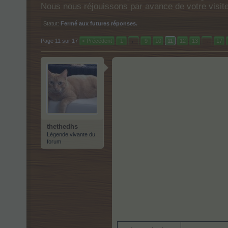
Nous nous réjouissons par avance de votre visit
Statut:
Fermé aux futures réponses.
Page 11 sur 17
< Précédent
1
←
9
10
11
12
13
→
17
thethedhs
Légende vivante du
forum