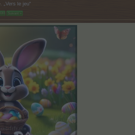
e.
„Vers le jeu“
Suivant >
3283