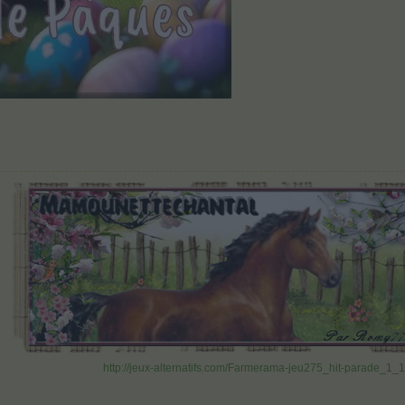
http://jeux-alternatifs.com/Farmerama-jeu275_hit-parade_1_1