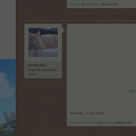
roseaux
et
thethedhs
aiment cela.
thethedhs
Légende vivante du
forum
http
thethedhs
,
6 avril 2026
mamounettechantal
et
roseaux
aiment cela.