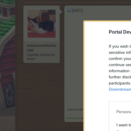
Portal De
mamounettecha
If you wish 
ntal
sensitive in
Légende vivante du
confirm you
forum
continue se
information 
further disc
participants
Downstream 
mamounettechantal
,
6 avril 2026
Persona
thethedhs
et
roseaux
aiment cela.
I want t