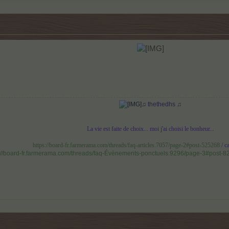
♫
thethedhs ♫
La vie est faite de choix... moi j'ai choisi le bonheur...
https://board-fr.farmerama.com/threads/faq-articles.7057/page-2#post-525268
/ c
s://board-fr.farmerama.com/threads/faq-Évènements-ponctuels.9296/page-3#post-