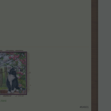
.html
#64601