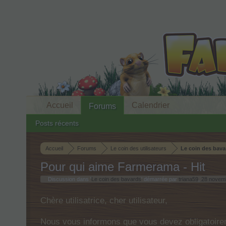
Accueil
Calendrier
Forums
Posts récents
Accueil
Forums
Le coin des utilisateurs
Le coin des bava
Pour qui aime Farmerama - Hit
Discussion dans '
Le coin des bavards
' démarrée par
triana59
,
28 novem
Chère utilisatrice, cher utilisateur,
Nous vous informons que vous devez obligatoirem