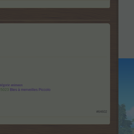
atégorie animaux
825023
Btes à merveilles Piccolo
#64602