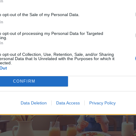
In
o opt-out of the Sale of my Personal Data.
ut le monde
!!!
.............
In
to opt-out of processing my Personal Data for Targeted
ing.
In
o opt-out of Collection, Use, Retention, Sale, and/or Sharing
ersonal Data that Is Unrelated with the Purposes for which it
lected.
Out
CONFIRM
Data Deletion
Data Access
Privacy Policy