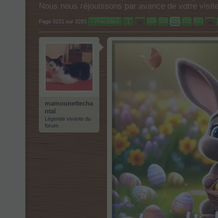
Nous nous réjouissons par avance de votre visit
Page 3231 sur 3283
< Précédent
1
←
→
3229
3230
3231
3232
3233
mamounettecha
ntal
Légende vivante du
forum