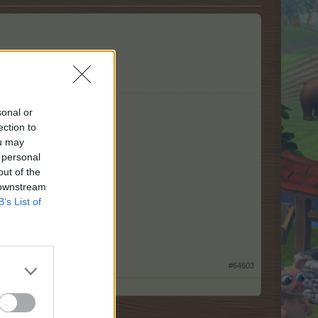
sonal or
ection to
ou may
 personal
out of the
 downstream
B’s List of
.html
#64603