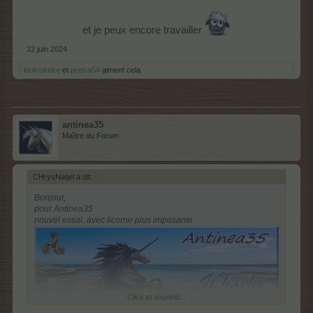
et je peux encore travailler
22 juin 2024
louloukeke
et
pepsa54
aiment cela.
antinea35
Maître du Forum
CHrysNatjel a dit:
↑
Bonjour,
pour Antinea35
nouvel essai, avec licorne plus imposante
Click to expand...