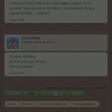
Coucou CHrys ! Alors là, c'est super, j'adore. Si tu
pouvais faire la licorne en blanc ce serait tout ce que
j'avais en tête .... Merci !
et je peux encore travailler
25 juin 2024
CHrysNatjel
Légende vivante du forum
Bonjour Antinea,
je m'en occupe ce jour.
Bonne journée
26 juin 2024
(Vous devez être identifié(e) pour pouvoir répondre.)
< Précédent
1
←
17
18
19
20
21
22
Suivant >
Accueil
Forums
Le coin des utilisateurs
Arts graphiques