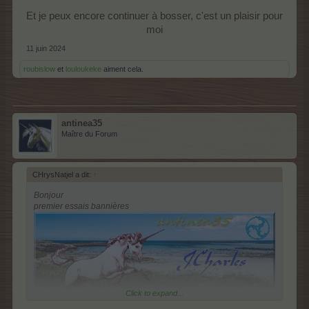
Et je peux encore continuer à bosser, c'est un plaisir pour
moi​
11 juin 2024
roubislow
et
louloukeke
aiment cela.
antinea35
Maître du Forum
CHrysNatjel a dit:
↑
Bonjour
premier essais bannières
Click to expand...