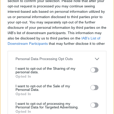
section to confirm your selection. Please note that after your
antinea35
Maître du Forum
opt-out request is processed you may continue seeing
interest-based ads based on personal information utilized by
us or personal information disclosed to third parties prior to
Bonjour les amis,
your opt-out. You may separately opt-out of the further
Je me décide à faire une demande aux génies créateurs
disclosure of your personal information by third parties on the
! J'avais une superbe bannière, thème "licorne" dont je
IAB’s list of downstream participants. This information may
suis fana, faîte par Paradis09, bannière qui a disparue
also be disclosed by us to third parties on the
IAB’s List of
lors du changement d'opérateur. Paradis09 n'est plus
Downstream Participants
that may further disclose it to other
apparemment sur Farmerama.
third parties.
Est-ce qu'un artiste pourrait prendre une commande
dans ce sens ?
Personal Data Processing Opt Outs
Thème donc "licorne" en insérant des triskels (je suis
bretonne) et une blanche hermine.
I want to opt-out of the Sharing of my
Ce n'est pas pressé, j'attends depuis plusieurs années.
personal data.
Je reste à disposition pour tous renseignements
Opted In
complémentaires et d'avance un GRAND MERCI.
I want to opt-out of the Sale of my
9 juin 2024
Personal Data.
Opted In
I want to opt-out of processing my
CHrysNatjel
Personal Data for Targeted Advertising.
Légende vivante du forum
Opted In