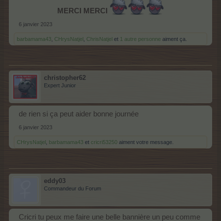
MERCI MERCI
6 janvier 2023
barbamama43
,
CHrysNatjel
,
ChrisNatjel
et
1 autre personne
aiment ça.
christopher62
Expert Junior
de rien si ça peut aider bonne journée
6 janvier 2023
CHrysNatjel
,
barbamama43
et
cricri53250
aiment votre message.
eddy03
Commandeur du Forum
Cricri tu peux me faire une belle bannière un peu comme