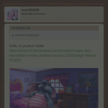
mimi201100
Demi-dieu du Forum
cricri53250 a dit:
↑
je cherche l'éléphant
Voilà, si ça peut t'aider
https://board-fr.farmerama.com/threads/images-des-
newsletters-et-des-médias-sociaux.31916/page-4#post-
571610