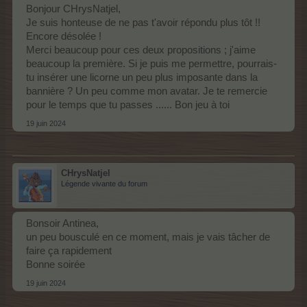
Essai01
Bonjour CHrysNatjel,
Je suis honteuse de ne pas t'avoir répondu plus tôt !!
Encore désolée !
Merci beaucoup pour ces deux propositions ; j'aime
beaucoup la première. Si je puis me permettre, pourrais-
tu insérer une licorne un peu plus imposante dans la
bannière ? Un peu comme mon avatar. Je te remercie
pour le temps que tu passes ...... Bon jeu à toi
19 juin 2024
Essai02
Précision, ces deux bannières sont également prêtes sans la
signature centrale bien sûr.
Je peux aussi apposer une petite signature plus discrète comme
CHrysNatjel
sur l'eesai01
Légende vivante du forum
ou pas de signature, si désiré.
Et je peux encore continuer à bosser, c'est un plaisir pour moi​
Bonsoir Antinea,
un peu bousculé en ce moment, mais je vais tâcher de
faire ça rapidement
Bonne soirée
19 juin 2024