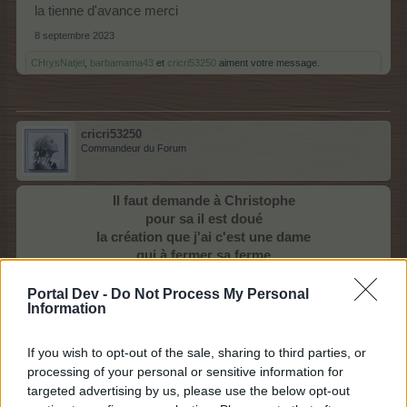
la tienne d'avance merci
8 septembre 2023
CHrysNatjel
,
barbamama43
et
cricri53250
aiment votre message.
cricri53250
Commandeur du Forum
Il faut demande à Christophe
pour sa il est doué
la création que j'ai c'est une dame
qui à fermer sa ferme
je n'ai plus de nouvelle
Portal Dev -
Do Not Process My Personal
Information
13 septembre 2023
CHrysNatjel
aime votre message.
If you wish to opt-out of the sale, sharing to third parties, or
processing of your personal or sensitive information for
targeted advertising by us, please use the below opt-out