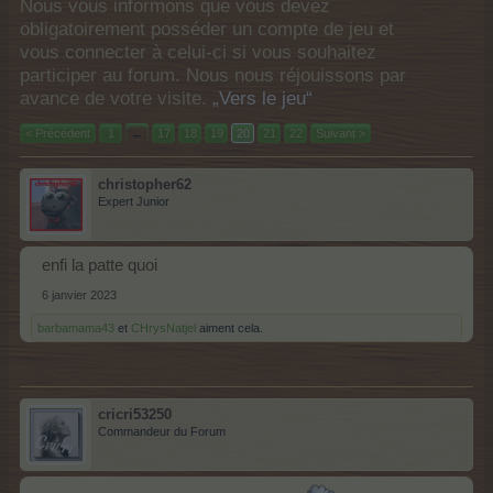
Nous vous informons que vous devez
obligatoirement posséder un compte de jeu et
vous connecter à celui-ci si vous souhaitez
participer au forum. Nous nous réjouissons par
avance de votre visite.
„Vers le jeu“
< Précédent
1
←
17
18
19
20
21
22
Suivant >
christopher62
Expert Junior
enfi la patte quoi
6 janvier 2023
barbamama43
et
CHrysNatjel
aiment cela.
cricri53250
Commandeur du Forum