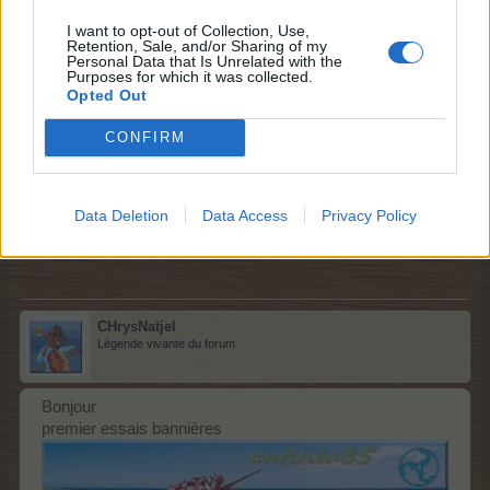
I want to opt-out of Collection, Use,
Retention, Sale, and/or Sharing of my
Bpnsoir Antinea,
Personal Data that Is Unrelated with the
si tu n'es pas trop pressée, je me propose pour te créer
Purposes for which it was collected.
une bannière,
Opted Out
Licorne, tirskels, et hermine blanche,
je reviens bienôt.
CONFIRM
Bonne soirée
Dernière modification:
10 juin 2024
10 juin 2024
Data Deletion
Data Access
Privacy Policy
louloukeke
aime votre message.
CHrysNatjel
Légende vivante du forum
Bonjour
premier essais bannières