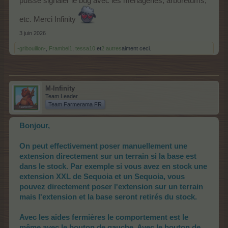
puisse signaler le bug avec les ménageries, arboretums,
etc. Merci Infinity
3 juin 2026
-gribouillon-
,
Frambel1
,
tessa10
et
2 autres
aiment ceci.
M-Infinity
Team Leader
Team Farmerama FR
Bonjour,
On peut effectivement poser manuellement une
extension directement sur un terrain si la base est
dans le stock. Par exemple si vous avez en stock une
extension XXL de Sequoia et un Sequoia, vous
pouvez directement poser l'extension sur un terrain
mais l'extension et la base seront retirés du stock.
Avec les aides fermières le comportement est le
même avec le bouton de gauche. Avec le bouton de