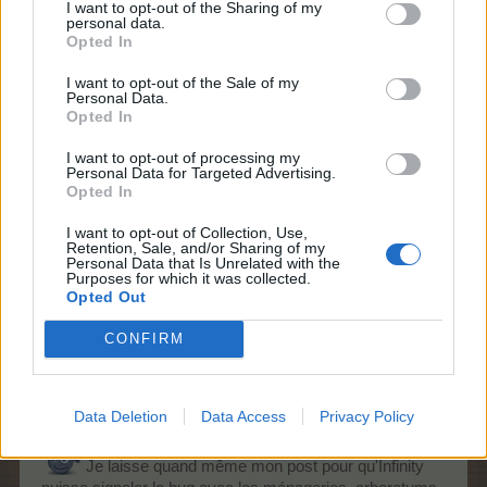
I want to opt-out of the Sharing of my
personal data.
Il y a eu une mise à jour récemment :
Opted In
https://board-en.farmerama.com/threads/convenience-
update.49817/
I want to opt-out of the Sale of my
Personal Data.
On peut maintenant placer l'amélioration directement sur
Opted In
une place vide. Et si tu utilises les aides fermières et que
tu veux placer une amélioration sur un arbre déjà présent
I want to opt-out of processing my
sur ton terrain, il faut utiliser le 2e bouton du contremaître.
Personal Data for Targeted Advertising.
Pourquoi faire simple quand on peut faire compliqué ?
Opted In
C'était censé nous faciliter la tâche, mais finalement, ça
I want to opt-out of Collection, Use,
rend les choses encore plus compliquées !
Retention, Sale, and/or Sharing of my
En plus, il y a plein de bugs, pour l'instant. Par exemple,
Personal Data that Is Unrelated with the
on ne peut plus placer les arboretums, ménageries et
Purposes for which it was collected.
Opted Out
autres avec les aides fermières. Il faut obligatoirement le
faire à la main...........
CONFIRM
Bon jeu
Data Deletion
Data Access
Privacy Policy
EDIT : Ah, désolée, Papachat, nos posts se sont croisés
Je laisse quand même mon post pour qu'Infinity