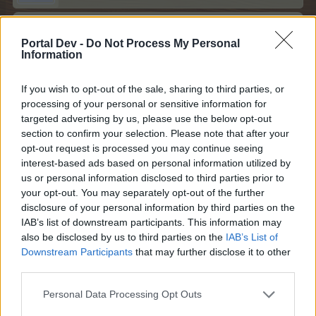
Bonjour
Portal Dev -
Do Not Process My Personal
Avec la machine, deux cas :
Information
soit vous utiliser le bouton de gauche et vous mettez vos
XXL directement sans mettre de base,
If you wish to opt-out of the sale, sharing to third parties, or
soit vous avez déjà posé les bases et vous utilisez alors
processing of your personal or sensitive information for
le second bouton(sans dessin) à partir de la gauche et
targeted advertising by us, please use the below opt-out
dans ce cas vous n'avez le choix d'entre les extensions
section to confirm your selection. Please note that after your
qui peuvent être posées.
opt-out request is processed you may continue seeing
interest-based ads based on personal information utilized by
Bon jeu
us or personal information disclosed to third parties prior to
3 juin 2026
your opt-out. You may separately opt-out of the further
Frambel1
,
thethedhs
et
InTheTARDIS
aiment votre message.
disclosure of your personal information by third parties on the
IAB’s list of downstream participants. This information may
also be disclosed by us to third parties on the
IAB’s List of
Downstream Participants
that may further disclose it to other
InTheTARDIS
third parties.
Comte des Compteurs
Personal Data Processing Opt Outs
Bonjour,