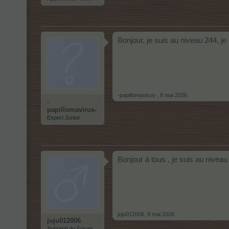
Bonjour, je suis au niveau 244, j
-papillomavirus-
,
8 mai 2026
-
papillomavirus-
Expert Junior
Bonjour à tous , je suis au niveau
juju012006
,
9 mai 2026
juju012006
Apprenti du Forum