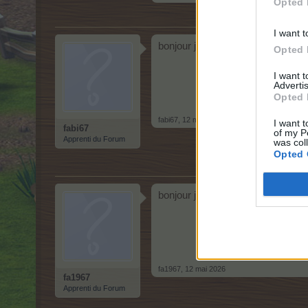
Opted 
I want t
bonjour je cherche des voisins
Opted 
I want 
Advertis
Opted 
fabi67
,
12 mai 2026
I want t
fabi67
of my P
Apprenti du Forum
was col
Opted 
bonjour je cherche des voisins
fa1967
,
12 mai 2026
fa1967
Apprenti du Forum