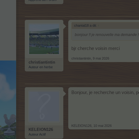
chantal18 a dit:
↑
bonjour !! je renouvelle ma demande ! j
bjr cherche voisin merci
christiantintin
,
9 mai 2026
christiantintin
Auteur en herbe
Bonjour, je recherche un voisin, p
KELEION126
,
10 mai 2026
KELEION126
Auteur Actif