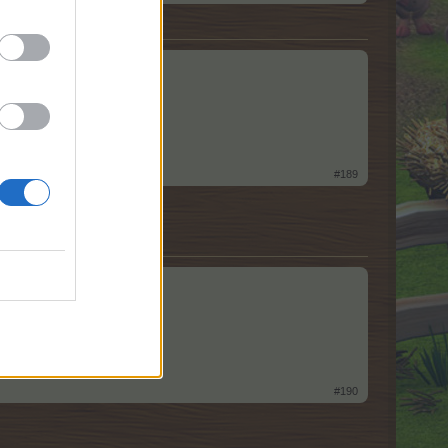
#189
#190