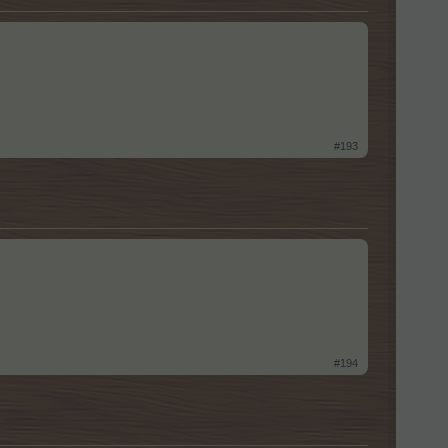
#193
#194