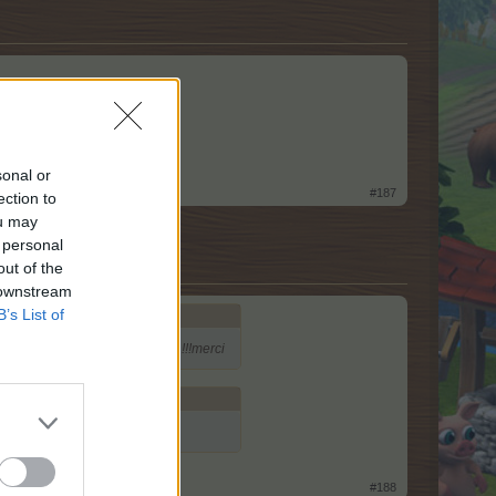
sonal or
#187
ection to
ou may
 personal
out of the
 downstream
B’s List of
qui voudra rejoindre mon équipe !!!merci
quipe je suis au niveau 239 !!!
#188