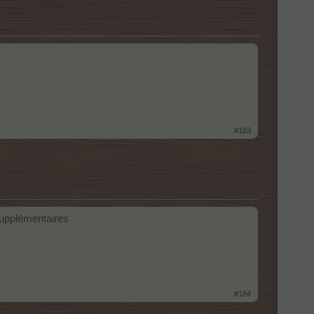
#183
 supplémentaires
#184