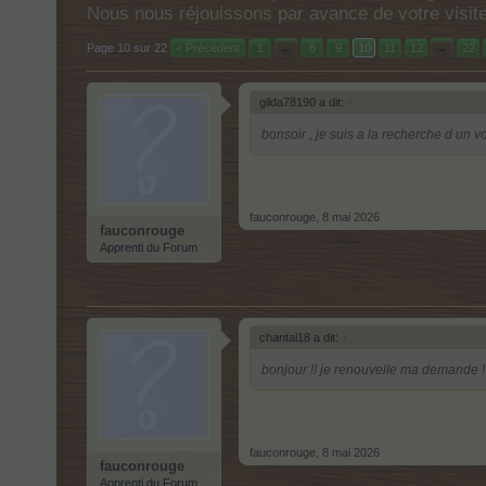
Nous nous réjouissons par avance de votre visit
Page 10 sur 22
< Précédent
1
←
8
9
10
11
12
→
22
gilda78190 a dit:
↑
bonsoir , je suis a la recherche d un vo
fauconrouge
,
8 mai 2026
fauconrouge
Apprenti du Forum
chantal18 a dit:
↑
bonjour !! je renouvelle ma demande ! j
fauconrouge
,
8 mai 2026
fauconrouge
Apprenti du Forum