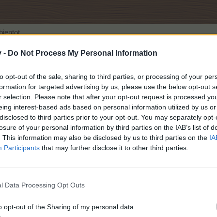
bientot
v -
Do Not Process My Personal Information
to opt-out of the sale, sharing to third parties, or processing of your per
formation for targeted advertising by us, please use the below opt-out s
r selection. Please note that after your opt-out request is processed y
eing interest-based ads based on personal information utilized by us or
disclosed to third parties prior to your opt-out. You may separately opt-
losure of your personal information by third parties on the IAB’s list of
. This information may also be disclosed by us to third parties on the
IA
Participants
that may further disclose it to other third parties.
isin ,je suis au niveau 241 ,je travaille tous les jours !!!bienvenu a celui ou celle 
l Data Processing Opt Outs
e recherche ! j ai un voisin qui est parti ! bienvenu a celui qui veut rejoindre mon é
o opt-out of the Sharing of my personal data.