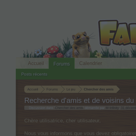
Accueil
Calendrier
Forums
Posts récents
Accueil
Forums
Le jeu
Chercher des amis
Recherche d'amis et de voisins du
Discussion dans '
Chercher des amis
' démarrée par
M-Infinity
,
31 décem
Chère utilisatrice, cher utilisateur,
Nous vous informons que vous devez obligatoirem