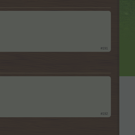
#191
#192