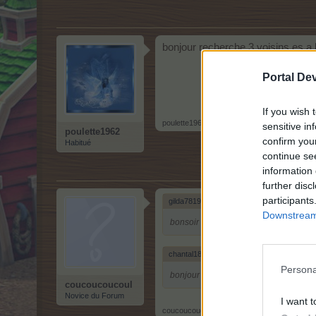
bonjour recherche 3 voisins es a 
Portal De
If you wish 
poulette1962
,
12 mai 2026
sensitive in
poulette1962
confirm you
Habitué
continue se
information 
further disc
participants
gilda78190 a dit:
↑
Downstream 
bonsoir , je suis a la recherche d un vo
chantal18 a dit:
↑
Persona
bonjour !! je renouvelle ma demande ! j
coucoucoucoul
Novice du Forum
I want t
coucoucoucoul
,
12 mai 2026