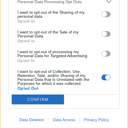
Personal Data Processing Opt Outs
oui je vais mettre la aussi mon gilet jaune !!
I want to opt-out of the Sharing of my
personal data.
27 novembre 2018
Opted In
-blackmaya-
aime votre message.
I want to opt-out of the Sale of my
Personal Data.
Opted In
jeannotdu69
I want to opt-out of processing my
Maître du Forum
Personal Data for Targeted Advertising.
Opted In
Bonjour
I want to opt-out of Collection, Use,
peut on acheter 1 pack seul exemple " pack de cadeau
Retention, Sale, and/or Sharing of my
Personal Data that Is Unrelated with the
de jack " et l utiliser seul ou faut il acheter l ensemble
Purposes for which it was collected.
rangée de la plante merveilleuse Arcadie pour se
Opted Out
servir des avantages de cette deco pendant 20
recoltes merci
CONFIRM
bon jeu
30 novembre 2018
Data Deletion
Data Access
Privacy Policy