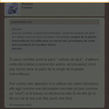
Rosalie
Padawan
jeannotdu69 a dit:
↑
Bonjour
peut on acheter 1 pack seul exemple " pack de cadeau de jack "
et l utiliser seul ou faut il acheter l ensemble
rangée de la plante
merveilleuse Arcadie pour se servir des avantages de cette
deco pendant 20 recoltes merci
bon jeu
Tu peux acheter juste le pack "cadeau de jack", d'ailleurs
cette décoration (comme les autres nécessaires) n'est
pas inclue dans le pack de la rangé de la plante
merveilleuse.
Par contre, fais attention si tu utilises les aides fermières,
elle agit comme une décoration normale (et pas comme
un "oeuf") et le bonus se déclenche dès la récolte (je te
dis ça car je me suis fais avoir une fois)
30 novembre 2018