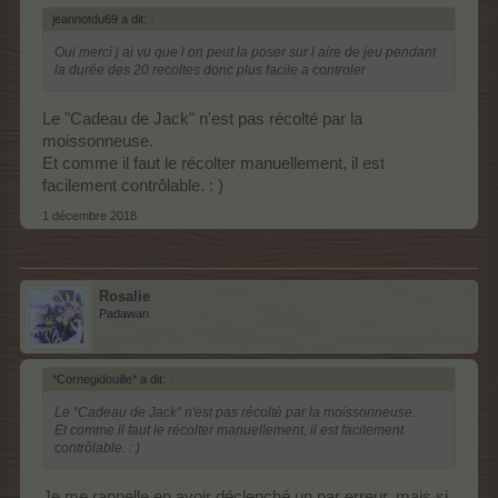
jeannotdu69 a dit:
↑
Oui merci j ai vu que l on peut la poser sur l aire de jeu pendant
la durée des 20 recoltes donc plus facile a controler
Le "Cadeau de Jack" n'est pas récolté par la
moissonneuse.
Et comme il faut le récolter manuellement, il est
facilement contrôlable. : )
1 décembre 2018
Rosalie
Padawan
*Cornegidouille* a dit:
↑
Le "Cadeau de Jack" n'est pas récolté par la moissonneuse.
Et comme il faut le récolter manuellement, il est facilement
contrôlable. : )
Je me rappelle en avoir déclenché un par erreur, mais si