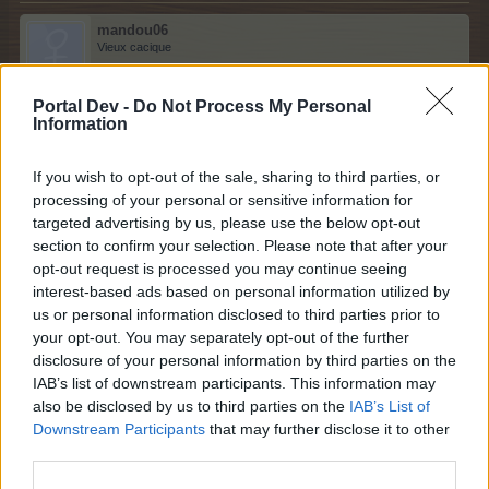
mandou06
Vieux cacique
Portal Dev -
Do Not Process My Personal
BP a besoin d'argent..
Information
27 novembre 2018
pasyjy54
aime votre message.
If you wish to opt-out of the sale, sharing to third parties, or
processing of your personal or sensitive information for
targeted advertising by us, please use the below opt-out
section to confirm your selection. Please note that after your
margottin
opt-out request is processed you may continue seeing
Seigneur du Forum
interest-based ads based on personal information utilized by
us or personal information disclosed to third parties prior to
your opt-out. You may separately opt-out of the further
c la crise
disclosure of your personal information by third parties on the
27 novembre 2018
IAB’s list of downstream participants. This information may
also be disclosed by us to third parties on the
IAB’s List of
Downstream Participants
that may further disclose it to other
awalmor
third parties.
Connaisseur du Forum