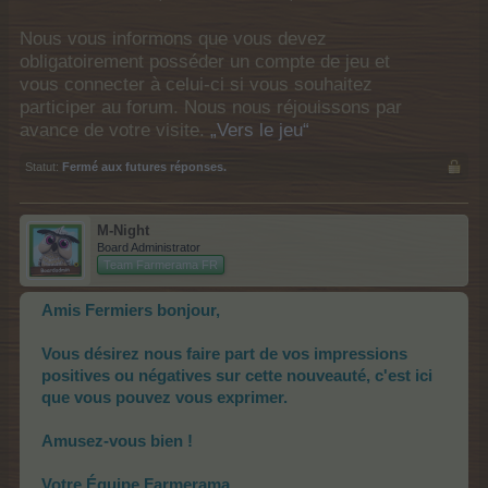
Nous vous informons que vous devez
obligatoirement posséder un compte de jeu et
vous connecter à celui-ci si vous souhaitez
participer au forum. Nous nous réjouissons par
avance de votre visite.
„Vers le jeu“
Statut:
Fermé aux futures réponses.
M-Night
Board Administrator
Team Farmerama FR
Amis Fermiers bonjour,
Vous désirez nous faire part de vos impressions
positives ou négatives sur cette nouveauté, c'est ici
que vous pouvez vous exprimer.
Amusez-vous bien !
Votre Équipe Farmerama.