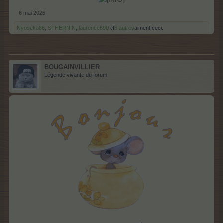
6 mai 2026
Nyoseka86
,
STHERNIN
,
laurence690
et
6 autres
aiment ceci.
BOUGAINVILLIER
Légende vivante du forum