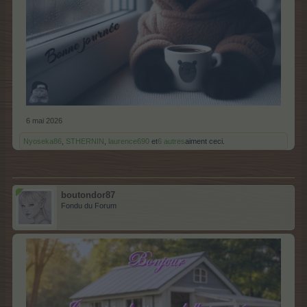
6 mai 2026
Nyoseka86
,
STHERNIN
,
laurence690
et
6 autres
aiment ceci.
boutondor87
Fondu du Forum