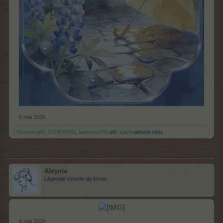
6 mai 2026
Nyoseka86
,
STHERNIN
,
laurence690
et
5 autres
aiment ceci.
Aleynia
Légende vivante du forum
6 mai 2026