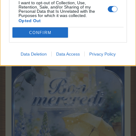
I want to opt-out of Collection, Use,
Nyoseka86
,
laurence690
,
genevieve31
et
5 autres
aiment ceci.
Retention, Sale, and/or Sharing of my
Personal Data that Is Unrelated with the
Purposes for which it was collected.
Opted Out
Herisson19
CONFIRM
Légende vivante du forum
Data Deletion
Data Access
Privacy Policy