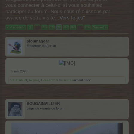
vous connecter à celui-ci si vous souhaitez
participer au forum. Nous nous réjouissons par
avance de votre visite.
„Vers le jeu“
< Précédent
1
←
→
Suivant >
3119
3120
3121
3122
3123
3198
ploumagoar
Empereur du Forum
5 mai 2026
STHERNIN
,
Aleynia
,
Herisson19
et
6 autres
aiment ceci.
BOUGAINVILLIER
Légende vivante du forum