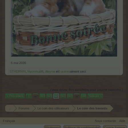
6 mai 2026
STHERNIN
,
Nyoseka86
,
Aleynia
et
6 autres
aiment ceci.
(Vous devez être identifié(e) pour pouvoir répondre.)
< Précédent
1
←
→
Suivant >
3119
3120
3121
3122
3123
3198
...
Forums
Le coin des utilisateurs
Le coin des bavards
Français
Nous contacter
Aide
Règlement
Politique de confidentialité
Cookie Settings