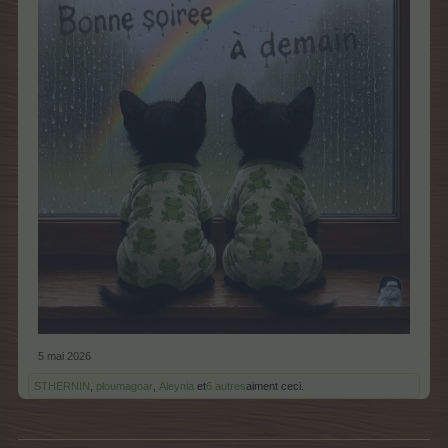
5 mai 2026
STHERNIN
,
ploumagoar
,
Aleynia
et
6 autres
aiment ceci.