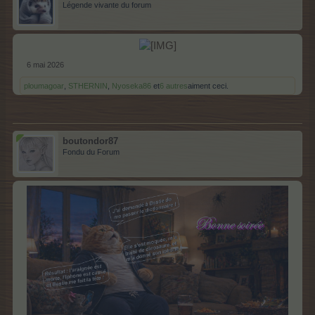
Légende vivante du forum
6 mai 2026
ploumagoar
,
STHERNIN
,
Nyoseka86
et
6 autres
aiment ceci.
boutondor87
Fondu du Forum