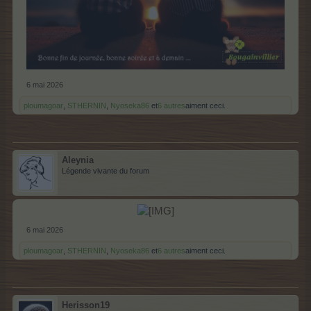
6 mai 2026
ploumagoar
,
STHERNIN
,
Nyoseka86
et
6 autres
aiment ceci.
Aleynia
Légende vivante du forum
6 mai 2026
ploumagoar
,
STHERNIN
,
Nyoseka86
et
6 autres
aiment ceci.
Herisson19