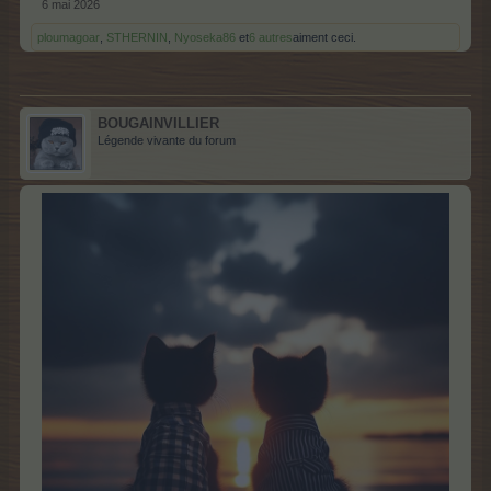
6 mai 2026
ploumagoar
,
STHERNIN
,
Nyoseka86
et
6 autres
aiment ceci.
BOUGAINVILLIER
Légende vivante du forum