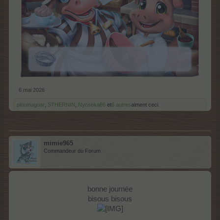
6 mai 2026
ploumagoar
,
STHERNIN
,
Nyoseka86
et
6 autres
aiment ceci.
mimie965
Commandeur du Forum
bonne journée
bisous bisous