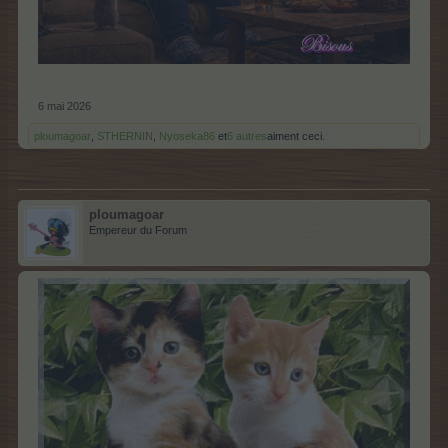
6 mai 2026
ploumagoar
,
STHERNIN
,
Nyoseka86
et
6 autres
aiment ceci.
ploumagoar
Empereur du Forum