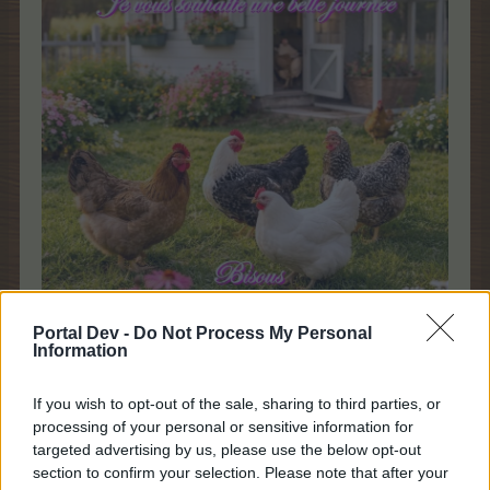
Portal Dev -
Do Not Process My Personal
Information
6 mai 2026
Nyoseka86
,
STHERNIN
,
laurence690
et
5 autres
aiment ceci.
If you wish to opt-out of the sale, sharing to third parties, or
processing of your personal or sensitive information for
targeted advertising by us, please use the below opt-out
STHERNIN
section to confirm your selection. Please note that after your
Légende vivante du forum