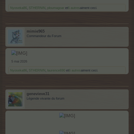
Nyoseka86
,
STHERNIN
,
ploumagoar
et
6 autres
aiment ceci.
mimie965
Commandeur du Forum
5 mai 2026
Nyoseka86
,
STHERNIN
,
laurence690
et
6 autres
aiment ceci.
genevieve31
Légende vivante du forum