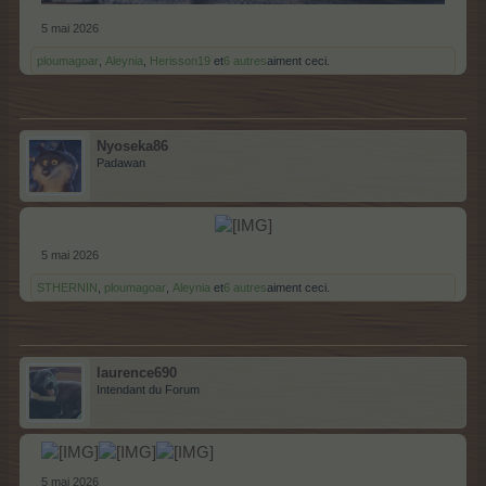
5 mai 2026
ploumagoar
,
Aleynia
,
Herisson19
et
6 autres
aiment ceci.
Nyoseka86
Padawan
5 mai 2026
STHERNIN
,
ploumagoar
,
Aleynia
et
6 autres
aiment ceci.
laurence690
Intendant du Forum
5 mai 2026