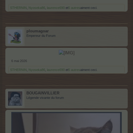
STHERNIN
,
Nyoseka86
,
laurence690
et
5 autres
aiment ceci.
ploumagoar
Empereur du Forum
6 mai 2026
STHERNIN
,
Nyoseka86
,
laurence690
et
5 autres
aiment ceci.
BOUGAINVILLIER
Légende vivante du forum