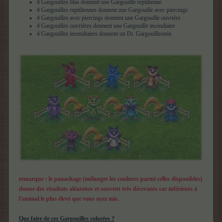
4 Gargouilles lilas donnent une Gargouille reptilienne
4 Gargouilles reptiliennes donnent une Gargouille avec piercings
4 Gargouilles avec piercings donnent une Gargouille ouvrière
4 Gargouilles ouvrières donnent une Gargouille incendiaire
4 Gargouilles incendiaires donnent un Dr. Gargouillestein
remarque : le panachage (mélanger les couleurs parmi celles disponibles)
donne des résultats aléatoires et souvent très décevants car inférieurs à
l'animal le plus élevé que vous ayez mis.
Que faire de ces Gargouilles colorées ?