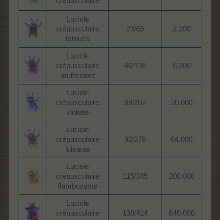
crépusculaire
Luciole
crépusculaire
23/69
2.200
tatouée
Luciole
crépusculaire
46/138
6.200
multicolore
Luciole
crépusculaire
69/207
20.000
violette
Luciole
crépusculaire
92/276
64.000
luisante
Luciole
crépusculaire
115/345
200.000
flamboyante
Luciole
crépusculaire
138/414
640.000