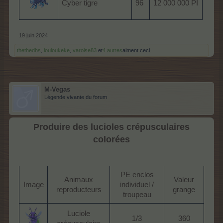
Cyber tigre
96
12 000 000 PI
19 juin 2024
thethedhs
,
louloukeke
,
varoise83
et
4 autres
aiment ceci.
M-Vegas
Légende vivante du forum
Produire des lucioles crépusculaires
colorées
PE enclos
Animaux
Valeur
Image
individuel /
reproducteurs
grange
troupeau​
Luciole
1/3
360