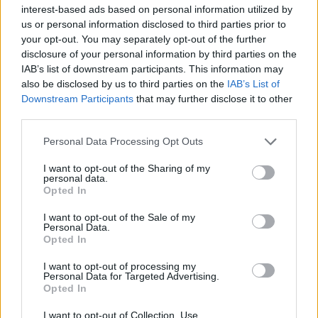
Image
interest-based ads based on personal information utilized by
reproducteurs
simple/troupeau
l’étable
us or personal information disclosed to third parties prior to
your opt-out. You may separately opt-out of the further
Fée féline
1/3
782
disclosure of your personal information by third parties on the
IAB’s list of downstream participants. This information may
Fée féline
also be disclosed by us to third parties on the
IAB’s List of
20/60
4.100
Rose
Downstream Participants
that may further disclose it to other
third parties.
Fée féline
40/120
12.000
Indigo
Personal Data Processing Opt Outs
Fée féline
I want to opt-out of the Sharing of my
60/180
38.000
personal data.
Cyan
Opted In
Fée féline
80/240
120.000
I want to opt-out of the Sale of my
Ténébreuse
Personal Data.
Opted In
Fée féline
100/300
380.000
I want to opt-out of processing my
Diabolique
Personal Data for Targeted Advertising.
Opted In
Fée féline
120/360
1.200.000
Vampire
I want to opt-out of Collection, Use,