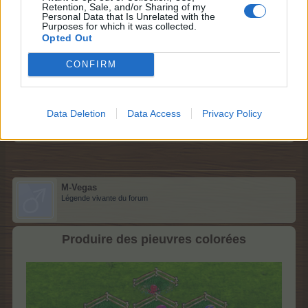
Retention, Sale, and/or Sharing of my
Personal Data that Is Unrelated with the
Fée féline
Purposes for which it was collected.
140/420
3.800.000
Elfique
Opted Out
Fée féline
CONFIRM
160/480
11.000.000
Dragon
Data Deletion
Data Access
Privacy Policy
3 octobre 2024
louloukeke
,
varoise83
,
Frambel1
et
3 autres
aiment ceci.
M-Vegas
Légende vivante du forum
Produire des pieuvres colorées