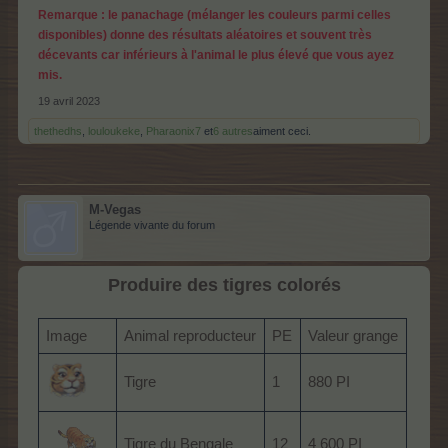
Remarque : le panachage (mélanger les couleurs parmi celles
disponibles) donne des résultats aléatoires et souvent très
décevants car inférieurs à l'animal le plus élevé que vous ayez
mis.
19 avril 2023
thethedhs
,
louloukeke
,
Pharaonix7
et
6 autres
aiment ceci.
M-Vegas
Légende vivante du forum
Produire des tigres colorés
Image
Animal reproducteur
PE
Valeur grange
Tigre
1
880 PI
Tigre du Bengale
12
4 600 PI