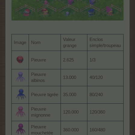
Valeur
Enclos
Image
Nom
grange
simple/troupeau
Pieuvre
2.625
1/3
Pieuvre
13.000
40/120
albinos
Pieuvre tigrée
35.000
80/240
Pieuvre
120.000
120/360
mignonne
Pieuvre
360.000
160/480
mouchetée