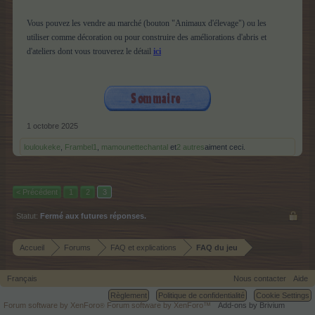
Vous pouvez les vendre au marché (bouton "Animaux d'élevage") ou les
utiliser comme décoration ou pour construire des améliorations d'abris et
d'ateliers dont vous trouverez le détail
ici
1 octobre 2025
louloukeke
,
Frambel1
,
mamounettechantal
et
2 autres
aiment ceci.
< Précédent
1
2
3
Statut:
Fermé aux futures réponses.
Accueil
Forums
FAQ et explications
FAQ du jeu
Français
Nous contacter
Aide
Règlement
Politique de confidentialité
Cookie Settings
Forum software by XenForo
Forum software by XenForo™
Add-ons by Brivium
®