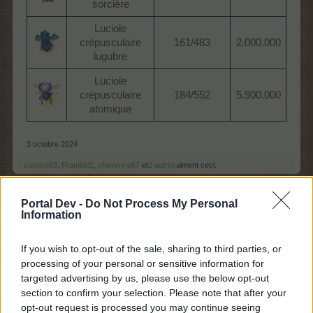
sorcière
Luciole
crépusculaire
161/483
2.000.000
lugubre
Luciole
crépusculaire
184/552
5.900.000
atomique
3 octobre 2024
varoise83
,
Frambel1
,
cheyenne57
et
2 autres
aiment ceci.
Portal Dev -
Do Not Process My Personal
Information
M-Vegas
Légende vivante du forum
If you wish to opt-out of the sale, sharing to third parties, or
processing of your personal or sensitive information for
Produire des fées félines colorées
targeted advertising by us, please use the below opt-out
section to confirm your selection. Please note that after your
opt-out request is processed you may continue seeing
Animaux
PE e clos
Valeur de