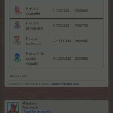
Pieuvre
1.200.000
200/600
coquette
Pieuvre
3.700.000
240/720
plongeuse
Poulpe
12.000.000
280/840
rockeuse
Pieuvre de
réalité
34.000.000
320/960
virtuelle
18 février 2025
louloukeke
,
varoise83
et
Frambel1
aiment votre message.
M-Infinity
Team Leader
Team Farmerama FR