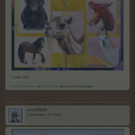
2 juillet 2026
mizou57
,
meloeee
et
CHrysNatjel
aiment votre message.
cricri53250
Commandeur du Forum