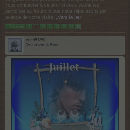
vous connecter à celui-ci si vous souhaitez
participer au forum. Nous nous réjouissons par
avance de votre visite.
„Vers le jeu“
< Précédent
1
←
30
31
32
33
34
35
cricri53250
Commandeur du Forum