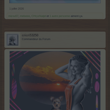
1 juillet 2026
mizou57
,
meloeee
,
CHrysNatjel
et
1 autre personne
aiment ça.
cricri53250
Commandeur du Forum