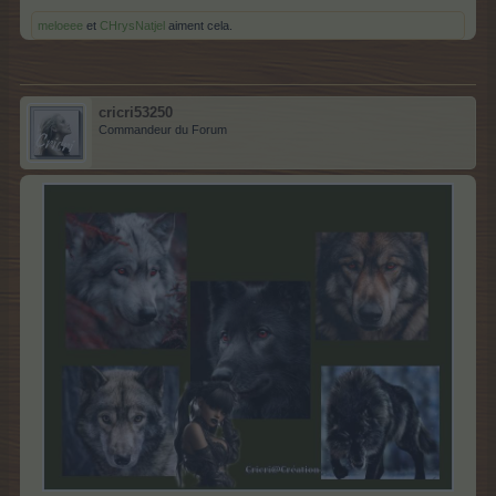
meloeee
et
CHrysNatjel
aiment cela.
cricri53250
Commandeur du Forum