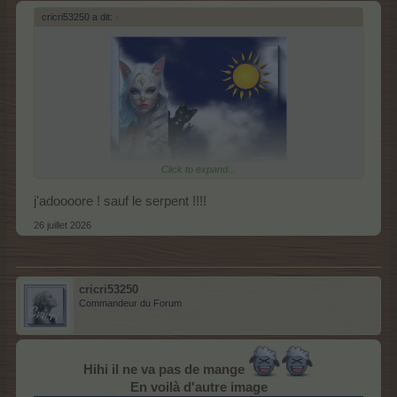
cricri53250 a dit:
↑
Click to expand...
j'adoooore ! sauf le serpent !!!!
26 juillet 2026
cricri53250
Commandeur du Forum
Hihi il ne va pas de mange
En voilà d'autre image