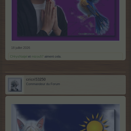
18 juillet 2026
CHrysNatjel
et
mizou57
aiment cela.
cricri53250
Commandeur du Forum