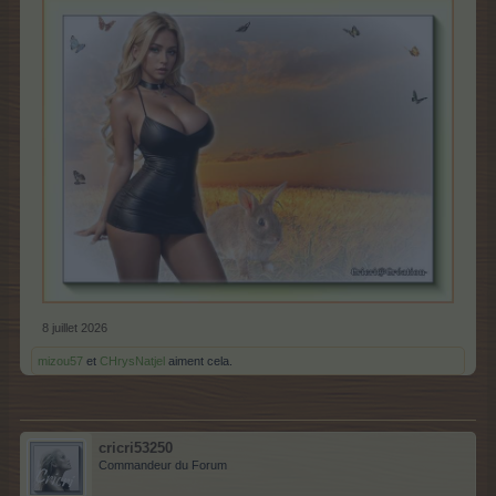
8 juillet 2026
mizou57
et
CHrysNatjel
aiment cela.
cricri53250
Commandeur du Forum