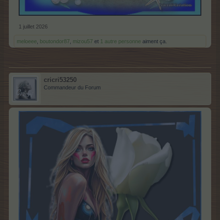
1 juillet 2026
meloeee
,
boutondor87
,
mizou57
et
1 autre personne
aiment ça.
cricri53250
Commandeur du Forum