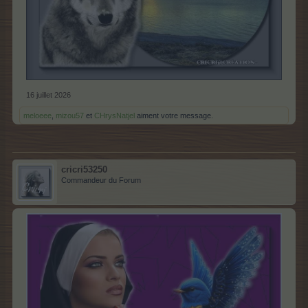
16 juillet 2026
meloeee
,
mizou57
et
CHrysNatjel
aiment votre message.
cricri53250
Commandeur du Forum