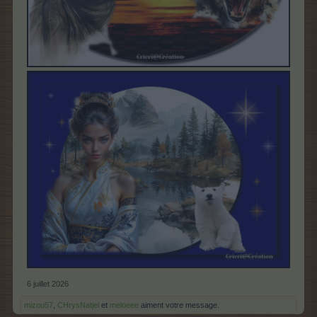
6 juillet 2026
mizou57
,
CHrysNatjel
et
meloeee
aiment votre message.