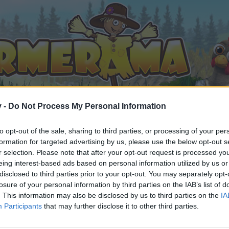
v -
Do Not Process My Personal Information
to opt-out of the sale, sharing to third parties, or processing of your per
formation for targeted advertising by us, please use the below opt-out s
ds
Pour les moins de 210 de QI .
r selection. Please note that after your opt-out request is processed y
eing interest-based ads based on personal information utilized by us or
 #137697
disclosed to third parties prior to your opt-out. You may separately opt-
losure of your personal information by third parties on the IAB’s list of
. This information may also be disclosed by us to third parties on the
IA
Participants
that may further disclose it to other third parties.
ent posséder un compte de jeu et vous connecter à celui-ci 
e.
„Vers le jeu“