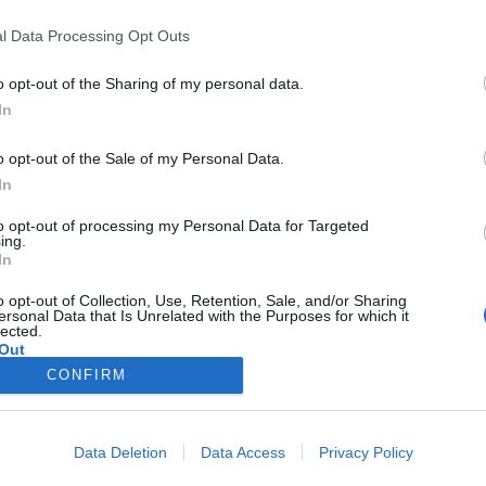
l Data Processing Opt Outs
o opt-out of the Sharing of my personal data.
In
o opt-out of the Sale of my Personal Data.
In
to opt-out of processing my Personal Data for Targeted
ing.
In
o opt-out of Collection, Use, Retention, Sale, and/or Sharing
ersonal Data that Is Unrelated with the Purposes for which it
lected.
Out
e:
6,000
CONFIRM
2,500
Data Deletion
Data Access
Privacy Policy