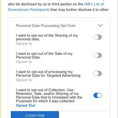
thethedhs
also be disclosed by us to third parties on the
IAB’s List of
Hier à 20:56
Réponses:
4
Downstream Participants
that may further disclose it to other
Sous un ciel étoilé
third parties.
thethedhs
Hier à 04:02
Réponses:
9
Personal Data Processing Opt Outs
Nouvelles d'aujourd'hui - 05/08/2026
thethedhs
I want to opt-out of the Sharing of my
Mercredi à 09:57
Réponses:
2
personal data.
Nouvelles d'aujourd'hui - 04/08/2026
Opted In
thethedhs
Mardi à 09:16
Réponses:
1
I want to opt-out of the Sale of my
Personal Data.
Nouvelles d'aujourd'hui - 03/08/2026
Opted In
thethedhs
Lundi à 06:59
Réponses:
0
I want to opt-out of processing my
Nouvelles d'aujourd'hui - 02/08/2026
Personal Data for Targeted Advertising.
thethedhs
Opted In
Dimanche à 06:43
Réponses:
0
Nouvelles d'aujourd'hui - 01/08/2026
I want to opt-out of Collection, Use,
thethedhs
Retention, Sale, and/or Sharing of my
1 août 2026
Réponses:
0
Personal Data that Is Unrelated with the
Purposes for which it was collected.
L'Été des Arnaqueurs - quêtes week end d'été
Opted Out
Baha - Mission 1
thethedhs
1 août 2026
Réponses:
2
CONFIRM