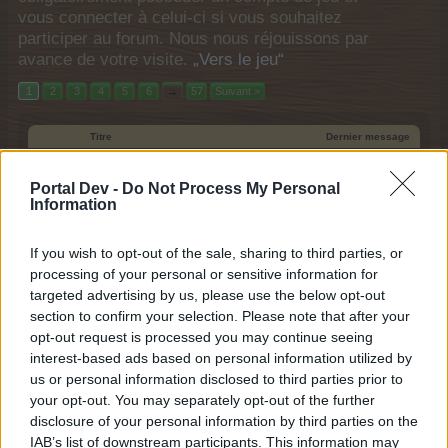
vous connecter à celui-ci si vous souhaitez
participer au forum. Nous nous réjouissons par
avance de votre visite.
„Vers le jeu“
1
2
3
4
5
6
→
57
Suivant >
Titre
Dernier message
Idées concrètes pour l'île
M-Night
...
2
3
4
Portal Dev -
Do Not Process My Personal
24 novembre 2022
Réponses:
79
Information
Nouvelles d'aujourd'hui - 08/08/2026
thethedhs
Aujourd'hui à 06:57
If you wish to opt-out of the sale, sharing to third parties, or
Réponses:
0
processing of your personal or sensitive information for
Mer d'étoiles...
LOVELYCAT53
targeted advertising by us, please use the below opt-out
Aujourd'hui à 07:14
Réponses:
4
section to confirm your selection. Please note that after your
Nouvelles d'aujourd'hui - 07/08/2026
opt-out request is processed you may continue seeing
thethedhs
interest-based ads based on personal information utilized by
Hier à 10:35
Réponses:
3
us or personal information disclosed to third parties prior to
Nouvelles d'aujourd'hui - 06/08/2026
your opt-out. You may separately opt-out of the further
thethedhs
Jeudi à 11:12
disclosure of your personal information by third parties on the
Réponses:
1
IAB’s list of downstream participants. This information may
Pack spécial Cloud Line Planner