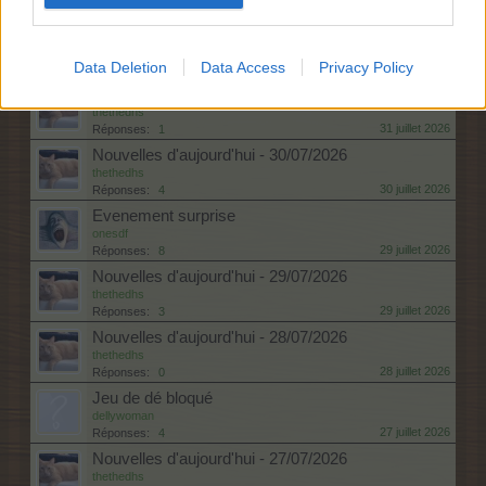
Doc Rezeda est de retour dans vos fermes avec
une collection d'arbres de pleine lune !
thethedhs
Data Deletion
Data Access
Privacy Policy
31 juillet 2026
Réponses:
0
Nouvelles d'aujourd'hui - 31/07/2026
thethedhs
31 juillet 2026
Réponses:
1
Nouvelles d'aujourd'hui - 30/07/2026
thethedhs
30 juillet 2026
Réponses:
4
Evenement surprise
onesdf
29 juillet 2026
Réponses:
8
Nouvelles d'aujourd'hui - 29/07/2026
thethedhs
29 juillet 2026
Réponses:
3
Nouvelles d'aujourd'hui - 28/07/2026
thethedhs
28 juillet 2026
Réponses:
0
Jeu de dé bloqué
dellywoman
27 juillet 2026
Réponses:
4
Nouvelles d'aujourd'hui - 27/07/2026
thethedhs