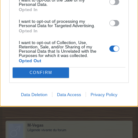
Personal Data.
Baiser romantique tête en bas
Opted In
I want to opt-out of processing my
Personal Data for Targeted Advertising.
Opted In
I want to opt-out of Collection, Use,
Retention, Sale, and/or Sharing of my
Personal Data that Is Unrelated with the
Purposes for which it was collected.
Opted Out
Rapporte 3900 PE/TPE selon le terrain
+ 30% PE/TPE sur les abris pendant 2h
CONFIRM
Toutes les 16 heures
Taille : 1 x 1 - Niveau : 3​
29 avril 2025
Data Deletion
Data Access
Privacy Policy
Frambel1
,
louloukeke
,
varoise83
et
2 autres
aiment ceci.
M-Vegas
Légende vivante du forum