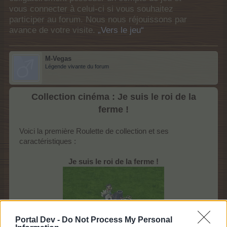
vous connecter à celui-ci si vous souhaitez
participer au forum. Nous nous réjouissons par
avance de votre visite.
„Vers le jeu“
M-Vegas
Légende vivante du forum
Collection cinéma :
Je suis le roi de la
ferme !
Voici la première Roulette de collection et ses
caractéristiques :​
Je suis le roi de la ferme !
Portal Dev -
Do Not Process My Personal