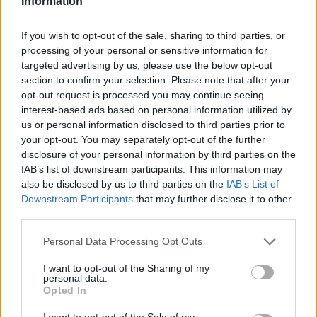
Information
Rapporte 3800 PE/TPE selon le terrain
If you wish to opt-out of the sale, sharing to third parties, or
+ 30% PE/TPE lors de la récolte d'arbres pendant 2h
processing of your personal or sensitive information for
Toutes les 17 heures
targeted advertising by us, please use the below opt-out
Taille : 1 x 1 -
Niveau : 3
section to confirm your selection. Please note that after your
Dernière modification:
27 février 2025
opt-out request is processed you may continue seeing
26 février 2025
interest-based ads based on personal information utilized by
us or personal information disclosed to third parties prior to
mamounettechantal
,
cheyenne57
,
varoise83
et
4 autres
aiment ceci.
your opt-out. You may separately opt-out of the further
disclosure of your personal information by third parties on the
IAB’s list of downstream participants. This information may
also be disclosed by us to third parties on the
IAB’s List of
M-Vegas
Légende vivante du forum
Downstream Participants
that may further disclose it to other
third parties.
Collection cinéma :
Baiser romantique tête
Personal Data Processing Opt Outs
en bas
I want to opt-out of the Sharing of my
personal data.
Voici la deuxième Roulette de collection et ses
Opted In
caractéristiques :
I want to opt-out of the Sale of my