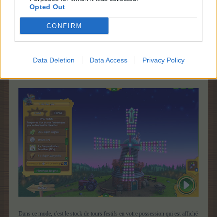
s'obtiennent également régulièrement en gains de quête). Vous obtenez les
Opted Out
tours normaux grâce à
Sir Deschamps
.
CONFIRM
Les tours de roue festifs sont payants car les lots qu'ils peuvent rapportés sont
bien plus intéressants que ceux des tours normaux. En règle générale les lots
valent plus que le prix du tour.
Data Deletion
Data Access
Privacy Policy
Voici à quoi ressemblera la roulette si vous activez le mode festif :
Dans ce mode, c'est le stock de tours festifs en votre possession qui est affiché