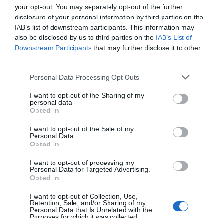
your opt-out. You may separately opt-out of the further
disclosure of your personal information by third parties on the
IAB’s list of downstream participants. This information may
also be disclosed by us to third parties on the
IAB’s List of
Choix du type de prix : festif ou normal.
Downstream Participants
that may further disclose it to other
Liste des gains possibles.
Temps avant que la liste des gains soit changée.
third parties.
Changer la liste des gains tout de suite pour 2 Fleurains en mode
normal et 4 Fleurains en mode festif (la liste change automatiquement au
Personal Data Processing Opt Outs
terme du temps affiché par le bouton
et à chaque lancement de roue).
Visualiser la liste des gains que vous avez obtenus.
I want to opt-out of the Sharing of my
personal data.
Votre stock de tours normaux (maximum 99).
Opted In
Votre stock de tours en or (comme il n'est plus possible d'obtenir ce
type de tour ce stock disparaîtra dès que vous les aurez tous
I want to opt-out of the Sale of my
consommés).
Personal Data.
Lancer la roue.
Opted In
Retour à la carte ou en ville suivant par quel moyen vous avez
accédé à la roulette.​
I want to opt-out of processing my
Personal Data for Targeted Advertising.
Opted In
Quelles sont les différences entre les tours normaux et les tours festifs ?
I want to opt-out of Collection, Use,
Retention, Sale, and/or Sharing of my
Les tours normaux (et les tours en or s'il vous en reste) sont gratuits alors que
Personal Data that Is Unrelated with the
les tours festifs doivent être achetés en Fleurains au Centre Commercial (ils
Purposes for which it was collected.